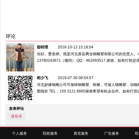
评论
邸经理
2018-10-12 15:18:04
你好。曹老师。我是河北唐县腾业铜雕塑有限公司的负责人。
13780243671（微同）.QQ：462093517.谢谢。如有打扰
郄少飞
2019-07-30 08:54:07
河北妙缘铜雕公司可做铸铜雕塑、铁雕，可做人物雕塑，动物
图报价 TEL：150 3121 6665谢谢希望有机会合作。如有打
发表评论
请登录
个人服务
院校服务
展览服务
广告服务
联